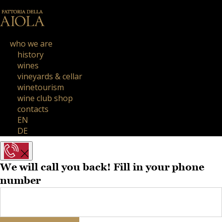
who we are
history
wines
vineyards & cellar
winetourism
wine club shop
contacts
EN
DE
We will call you back! Fill in your phone
number